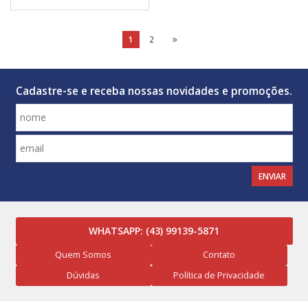
1
2
Cadastre-se e receba nossas novidades e promoções.
ENVIAR
WHATSAPP:
(43) 99139-5871
Quem Somos
Contato
Dúvidas
Política de Privacidade