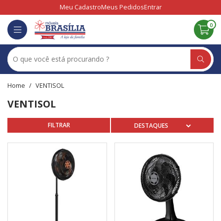
Meu Cadastro
Meus Pedidos
Entrar
0
VENTISOL
VENTISOL