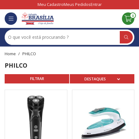
Meu Cadastro
Meus Pedidos
Entrar
0
PHILCO
PHILCO