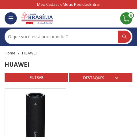
Meu Cadastro
Meus Pedidos
Entrar
0
HUAWEI
HUAWEI