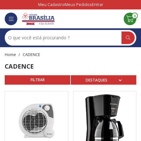
Meu Cadastro
Meus Pedidos
Entrar
0
CADENCE
CADENCE