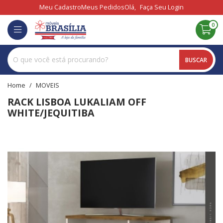
Meu Cadastro
Meus Pedidos
Olá,
Faça Seu Login
0
BUSCAR
home
MOVEIS
RACK LISBOA LUKALIAM OFF
WHITE/JEQUITIBA