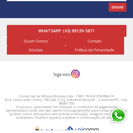
ENVIAR
WHATSAPP:
(43) 99139-5871
Quem Somos
Contato
Dúvidas
Política de Privacidade
Siga-nos:
Comercial de Móveis Brasilia Ltda - CNPJ: 78.614.278/0066-91
Rod. Carlos João Strass, 780 Sala 2, Pq. Industrial Alicante - Londrina/PR - Cep:
86087-350
Os preços, quantidade em estoque e condições de pagamento
apresentados neste site não valem necessariamente para nossa loja física e
podem sofrer alterações sem prévia notificação. Imagens meramente
ilustrativas. Pedidos sujeitos a análise e confirmação de dados.