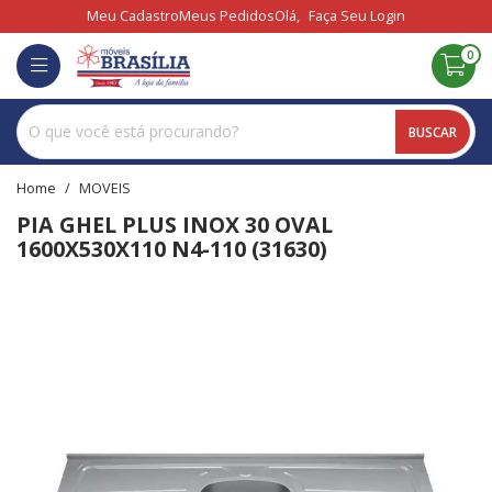
Meu Cadastro
Meus Pedidos
Olá,
Faça Seu Login
0
BUSCAR
home
MOVEIS
PIA GHEL PLUS INOX 30 OVAL
1600X530X110 N4-110 (31630)