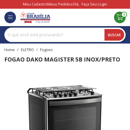
Meu Cadastro
Meus Pedidos
Olá,
Faça Seu Login
0
BUSCAR
home
ELETRO
fogoes
FOGAO DAKO MAGISTER 5B INOX/PRETO