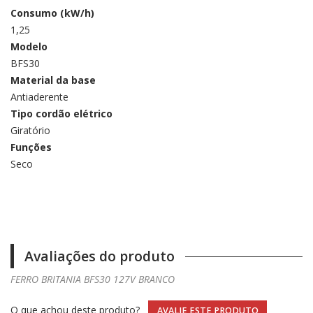
Consumo (kW/h)
1,25
Modelo
BFS30
Material da base
Antiaderente
Tipo cordão elétrico
Giratório
Funções
Seco
Avaliações do produto
FERRO BRITANIA BFS30 127V BRANCO
O que achou deste produto?
AVALIE ESTE PRODUTO