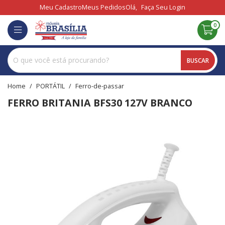
Meu Cadastro
Meus Pedidos
Olá,
Faça Seu Login
0
BUSCAR
home
PORTÁTIL
ferro-de-passar
FERRO BRITANIA BFS30 127V BRANCO