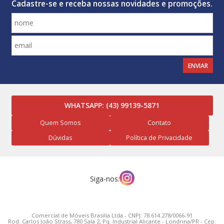
Cadastre-se e receba nossas novidades e promoções.
ENVIAR
WHATSAPP:
(43) 99139-5871
Quem Somos
Contato
Dúvidas
Política de Privacidade
Siga-nos:
Comercial de Móveis Brasilia Ltda - CNPJ: 78.614.278/0066-91
Rod. Carlos João Strass, 780 Sala 2, Pq. Industrial Alicante - Londrina/PR - Cep: