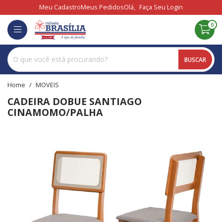
Meu Cadastro
Meus Pedidos
Olá,
Faça Seu Login
0
BUSCAR
home
MOVEIS
CADEIRA DOBUE SANTIAGO
CINAMOMO/PALHA