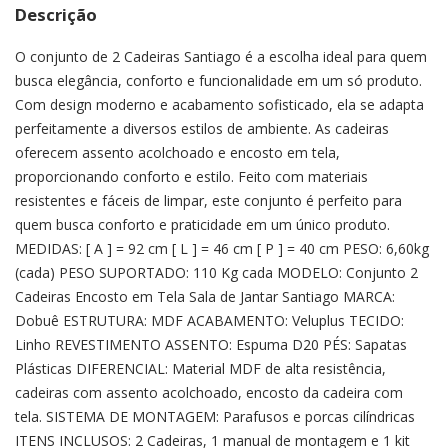
Descrição
O conjunto de 2 Cadeiras Santiago é a escolha ideal para quem
busca elegância, conforto e funcionalidade em um só produto.
Com design moderno e acabamento sofisticado, ela se adapta
perfeitamente a diversos estilos de ambiente. As cadeiras
oferecem assento acolchoado e encosto em tela,
proporcionando conforto e estilo. Feito com materiais
resistentes e fáceis de limpar, este conjunto é perfeito para
quem busca conforto e praticidade em um único produto.
MEDIDAS: [ A ] = 92 cm [ L ] = 46 cm [ P ] = 40 cm PESO: 6,60kg
(cada) PESO SUPORTADO: 110 Kg cada MODELO: Conjunto 2
Cadeiras Encosto em Tela Sala de Jantar Santiago MARCA:
Dobuê ESTRUTURA: MDF ACABAMENTO: Veluplus TECIDO:
Linho REVESTIMENTO ASSENTO: Espuma D20 PÉS: Sapatas
Plásticas DIFERENCIAL: Material MDF de alta resistência,
cadeiras com assento acolchoado, encosto da cadeira com
tela. SISTEMA DE MONTAGEM: Parafusos e porcas cilíndricas
ITENS INCLUSOS: 2 Cadeiras, 1 manual de montagem e 1 kit