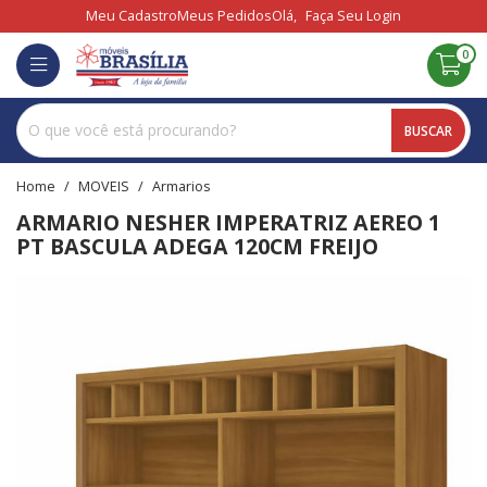
Meu Cadastro
Meus Pedidos
Olá,
Faça Seu Login
0
BUSCAR
home
MOVEIS
armarios
ARMARIO NESHER IMPERATRIZ AEREO 1
PT BASCULA ADEGA 120CM FREIJO